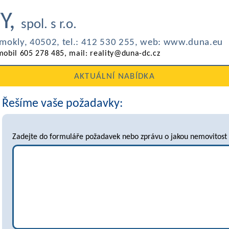
Y,
spol. s r.o.
odmokly, 40502,
tel.: 412 530 255, web: www.duna.eu
mobil 605 278 485, mail: reality@duna-dc.cz
AKTUÁLNÍ NABÍDKA
Řešíme vaše požadavky:
Zadejte do formuláře požadavek nebo zprávu o jakou nemovitost