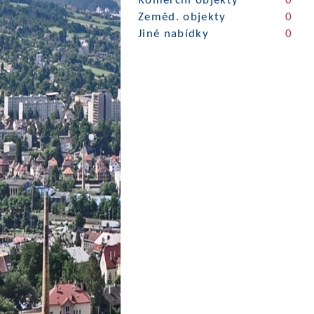
Komerční objekty
0
Zeměd. objekty
0
Jiné nabídky
0