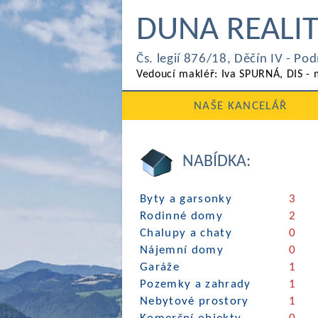
DUNA REALIT
Čs. legií 876/18, Děčín IV - P
Vedoucí makléř: Iva SPURNÁ, DIS - 
NAŠE KANCELÁŘ
NABÍDKA:
Byty a garsonky
3
Rodinné domy
2
Chalupy a chaty
0
Nájemní domy
0
Garáže
1
Pozemky a zahrady
1
Nebytové prostory
1