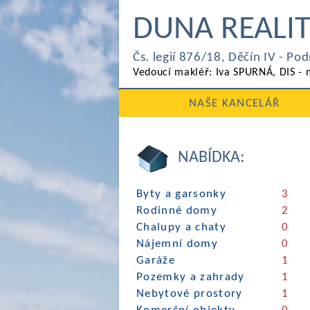
DUNA REALIT
Čs. legií 876/18, Děčín IV - P
Vedoucí makléř: Iva SPURNÁ, DIS - 
NAŠE KANCELÁŘ
NABÍDKA:
Byty a garsonky
3
Rodinné domy
2
Chalupy a chaty
0
Nájemní domy
0
Garáže
1
Pozemky a zahrady
1
Nebytové prostory
1