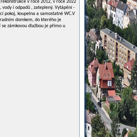
 rekonstrukce v roce 2012, v roce 2022
 vody i odpadů , zateplený. Vytápění -
vací pokoj, koupelna a samostatné WC.V
ahradním domkem, do kterého je
ní se zámkovou dlažbou je přímo u