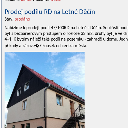
Prodej podílu RD na Letné Děčín
Stav:
prodáno
Nabízíme k prodeji podíl 47/100RD na Letné - Děčín. Součástí podíl
byt s bezbariérovým přístupem o rozloze 33 m2, druhý byt je ve d
4+1. K bytům náleží také podíl na pozemku - zahradě u domu. Jedná 
přírody a zárove�? kousek od centra města.