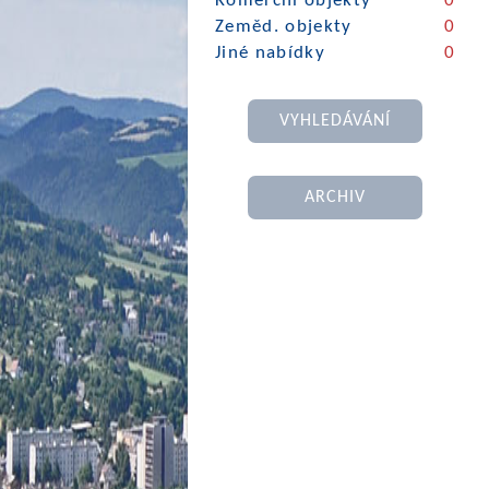
Komerční objekty
0
Zeměd. objekty
0
Jiné nabídky
0
VYHLEDÁVÁNÍ
ARCHIV