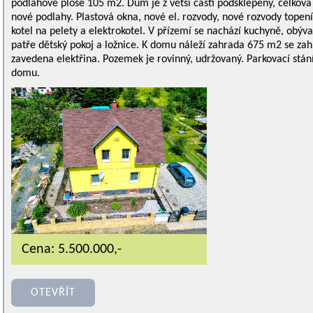
podlahové ploše 105 m2. Dům je z větší části podsklepený, celková
nové podlahy. Plastová okna, nové el. rozvody, nové rozvody topení,
kotel na pelety a elektrokotel. V přízemí se nachází kuchyně, obý
patře dětský pokoj a ložnice. K domu náleží zahrada 675 m2 se z
zavedena elektřina. Pozemek je rovinný, udržovaný. Parkovací stá
domu.
Cena: 5.500.000,-
OTEVŘÍT