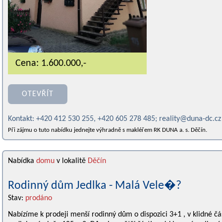
Cena: 1.600.000,-
OTEVŘÍT
Kontakt: +420 412 530 255, +420 605 278 485; reality@duna-dc.cz
Při zájmu o tuto nabídku jednejte výhradně s makléřem RK DUNA a. s. Děčín.
Nabídka
domu
v lokalitě
Děčín
Rodinný dům Jedlka - Malá Vele�?
Stav:
prodáno
Nabízíme k prodeji menší rodinný dům o dispozici 3+1 , v klidné č