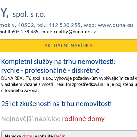
Y,
spol. s r.o.
odmokly, 40502,
tel.: 412 530 255, web: www.duna.eu
mobil 605 278 485, mail: reality@duna-dc.cz
AKTUÁLNÍ NABÍDKA
Kompletní služby na trhu nemovitostí:
rychle - profesionálně - diskrétně
DUNA REALITY, spol. s r.o., vyhovuje požadavkům vyplývajícím ze zá
vlastníkem vázané živnosti „realitní zprostředkování“ a je pojištěna u
citovaného zákona.
25 let zkušeností na trhu nemovitostí
Nejnovější nabídky:
rodinné domy
Nabídka
domu
v lokalitě
Děčín